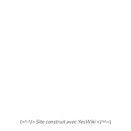
(>^
^)> Site construit avec YesWiki <(^
^<)