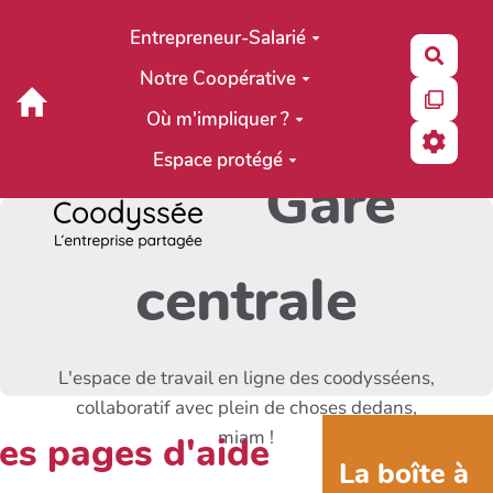
Aller au contenu principal
Entrepreneur-Salarié
Reche
Notre Coopérative
Où m'impliquer ?
Espace protégé
Gare
centrale
L'espace de travail en ligne des coodysséens,
collaboratif avec plein de choses dedans,
miam !
es pages d'aide
La boîte à