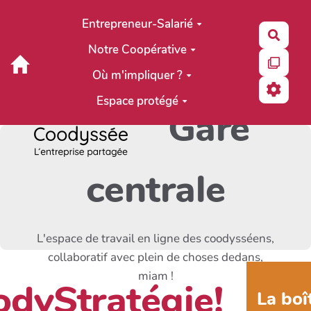
Aller au contenu principal
Entrepreneur-Salarié
Reche
Notre Coopérative
Où m'impliquer ?
Espace protégé
Gare
centrale
L'espace de travail en ligne des coodysséens,
collaboratif avec plein de choses dedans,
miam !
dyStratégie!
La boî