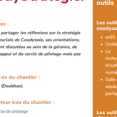
outils
Les outi
es :
coodyss
 partager les réflexions sur la stratégie
enDI
uriale de Coodyssée, ses orientations,
Outils
 discutées au sein de la gérance, de
La
'appui et du cercle de pilotage mais pas
mutua
d'outi
numé
·es du chantier :
Salle 
 (Doukhan)
espac
parta
teur·ices du chantier :
cle de pilotage
Les outi