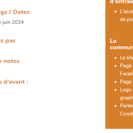
d'entrai
ge / Dates
L'acc
de pr
 juin 2024
ns pas
La
commun
Le si
e notes
Page
Face
s d'avant :
Page 
Logo 
graph
Parle
Cood