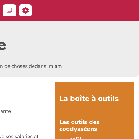
echercher
e
ein de choses dedans, miam !
La boîte à outils
santé
Les outils des
coodysséens
e ses salariés et