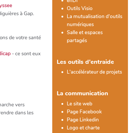
enDI
dyssee
Outils Visio
iguières à Gap.
La mutualisation d'outils
numériques
Salle et espaces
ions de votre santé
partagés
dicap
- ce sont eux
Les outils d'entraide
L'accélérateur de projets
La communication
Le site web
marche vers
Page Facebook
prendre dans les
Page Linkedin
Logo et charte